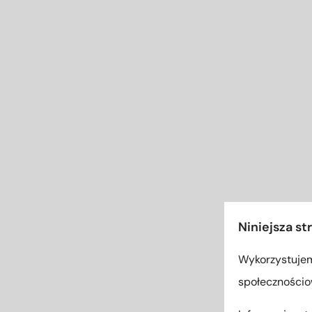
Niniejsza st
Wykorzystujemy
społecznościow