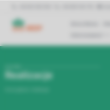
+48 602 650 954
+48 606 540 703
biu
Strona Główna
Ofe
Gdzie budujemy?
ecomdp
Realizacje
Strona główna
»
Realizacje