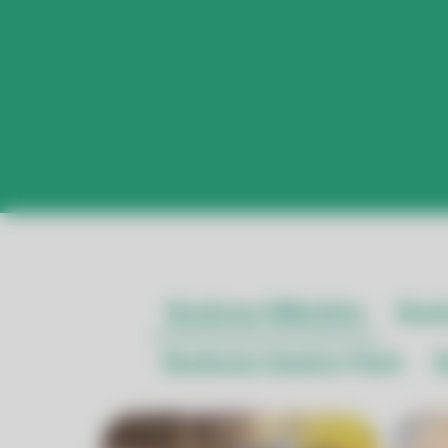
Budowa Mikołów
Bud
Budowa Sasino Park