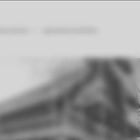
udowy domów
Ogrzewanie budynków