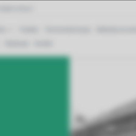
ro@ecomdp.pl
rta
Projekty
Termomodernizacja
Materiały do b
Realizacje
Kontakt