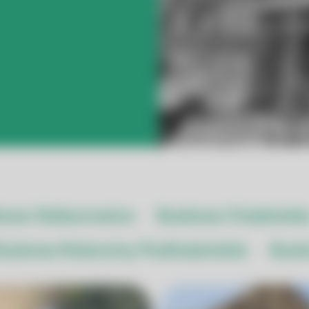
owa Sieborowice
Budowa Chabówk
Budowa Rokociny Podhalańskie
Budo