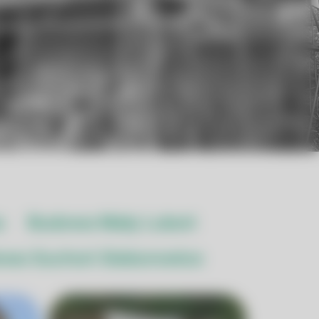
a
Budowa Mały Luboń
wa Suchoń Sieborowice