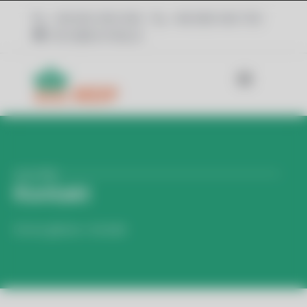
+48 602 650 954
+48 606 540 703
biuro@ecomdp.pl
ecomdp
Kontakt
Strona główna
»
Kontakt