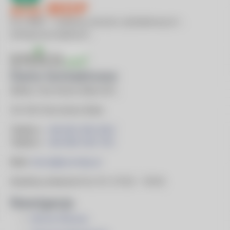
Eco MDP – budowa domów szkieletowych i
energooszczędnych.
Dane kontaktowe
Adres:
Skomielna Biała 851,
34-434 Skomielna Biała
Telefon:
+48 602 650 954
Telefon:
+48 606 540 703
Mail:
biuro@ecomdp.pl
Godziny otwarcia
Pon-Pt: 07:00 – 18:00
Nawigacja
Strona Głowna