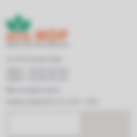
Adres:
Skomielna Biała 851,
34-434 Skomielna Biała
Telefon:
+48 602 650 954
Telefon:
+48 606 540 703
Mail:
biuro@ecomdp.pl
Godziny otwarcia
Pon-Pt: 07:00 – 18:00