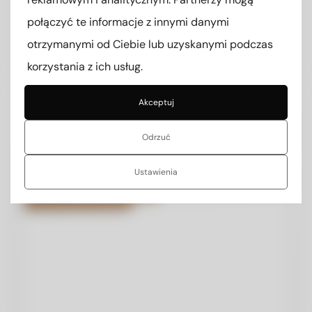
połączyć te informacje z innymi danymi
otrzymanymi od Ciebie lub uzyskanymi podczas
korzystania z ich usług.
Akceptuj
Odrzuć
Ustawienia